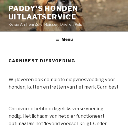
Ga
PADDY'S HONDEN-
naar
UITLAATSERVICE
de
inhoud
Regio Arnhem Zuid, Huissen, Driel en Velp
Menu
CARNIBEST DIERVOEDING
Wij leveren ook complete diepvriesvoeding voor
honden, katten en fretten van het merk Carnibest.
Carnivoren hebben dagelijks verse voeding
nodig. Het lichaam van het dier functioneert
optimaal als het ‘levend voedsel’ krijgt. Onder